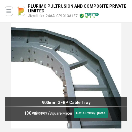
PLURIMO PULTRUSION AND COMPOSITE PRIVATE
LIMITED
TRUSTED
जीएसटी नंबर. 24AALCP1013A1Z7
SELLER
900mm GFRP Cable Tray
130 आईएनआर
/
Square Meter
Get a Price/Quote