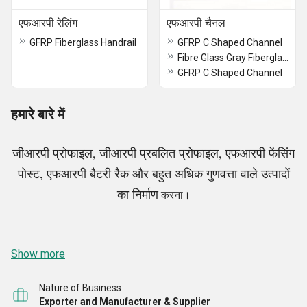
एफआरपी रेलिंग
एफआरपी चैनल
GFRP Fiberglass Handrail
GFRP C Shaped Channel
Fibre Glass Gray Fiberglass Channel
GFRP C Shaped Channel
हमारे बारे में
जीआरपी प्रोफाइल,
जीआरपी प्रबलित प्रोफाइल, एफआरपी फेंसिंग
पोस्ट,
एफआरपी
बैटरी रैक और बहुत अधिक गुणवत्ता वाले उत्पादों
का
निर्माण
करना।
प्लुरिमो पल्ट्रूज़न एंड कम्पोजिट प्राइवेट लिमिटेड में हम अपने
Show more
ग्राहकों को आरपी सेक्शन, एफआरपी फाइबरग्लास एंगल प्रोफाइल,
Nature of Business
एफआरपी हैंड्रिल, जीआरपी पल्ट्रूडेड प्रोफाइल आदि जैसे शीर्ष
Exporter and Manufacturer & Supplier