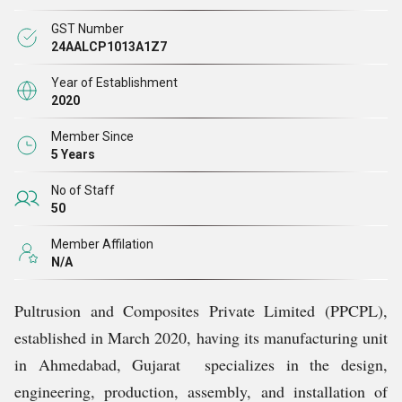
सामान प्रदान करने के लिए प्रतिबद्ध हैं, हम अभिनव, भरोसेमंद और
GST Number
उचित मूल्य वाले समाधान विकसित करने के लिए कड़ी मेहनत करते
24AALCP1013A1Z7
हैं। हमारी निर्माता और आपूर्तिकर्ता कंपनी हमारे ग्राहकों को सर्वोत्तम
Year of Establishment
उत्पादों के साथ-साथ उच्चतम स्तर की ग्राहक सेवा प्रदान करने के
2020
लिए प्रतिबद्ध है।
Member Since
5 Years
No of Staff
50
Member Affilation
N/A
Pultrusion and Composites Private Limited (PPCPL),
established in March 2020, having its manufacturing unit
in Ahmedabad, Gujarat specializes in the design,
engineering, production, assembly, and installation of