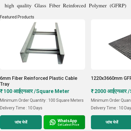
high quality Glass Fiber Reinforced Polymer (GFRP)
composite products and profiles. With a strong focus on
Featured Products
sustainability and innovation, PPCPL is driving
transformation in the construction and infrastructure
sectors by offering advanced alternatives to conventional
building materials.
Key Facts of Plurimo Pultrusion And Composite
Private Limited:
6mm Fiber Reinforced Plastic Cable
1220x3660mm GFRP
Tray
₹ 100 आईएनआर /Square Meter
₹ 2000 आईएनआर 
Minimum Order Quantity : 100 Square Meters
Minimum Order Quanti
Delivery Time : 10 Days
Delivery Time : 10 Da
WhatsApp
जांच भेजें
जांच भेजें
Get Latest Price